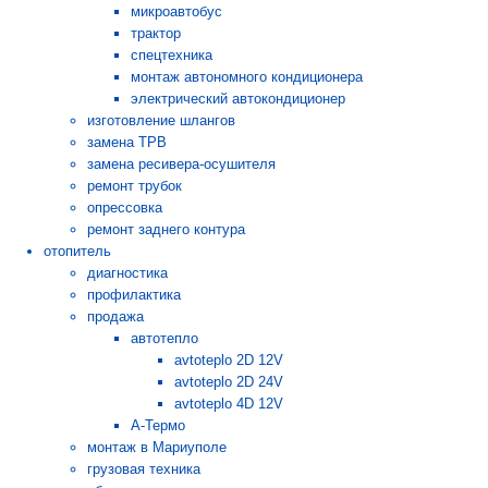
микроавтобус
трактор
спецтехника
монтаж автономного кондиционера
электрический автокондиционер
изготовление шлангов
замена ТРВ
замена ресивера-осушителя
ремонт трубок
опрессовка
ремонт заднего контура
отопитель
диагностика
профилактика
продажа
автотепло
avtoteplo 2D 12V
avtoteplo 2D 24V
avtoteplo 4D 12V
А-Термо
монтаж в Мариуполе
грузовая техника