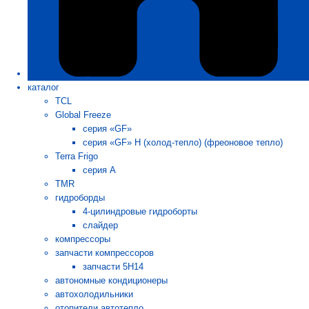
каталог
TCL
Global Freeze
серия «GF»
серия «GF» H (холод-тепло) (фреоновое тепло)
Terra Frigo
серия А
TMR
гидроборды
4-цилиндровые гидроборты
слайдер
компрессоры
запчасти компрессоров
запчасти 5H14
автономные кондиционеры
автохолодильники
отопители автотепло