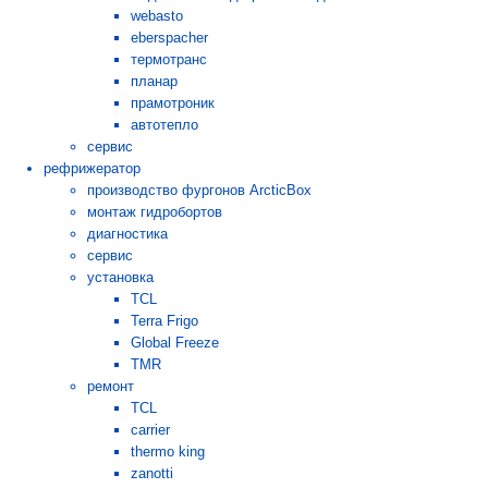
webasto
eberspacher
термотранс
планар
прамотроник
автотепло
сервис
рефрижератор
производство фургонов ArcticBox
монтаж гидробортов
диагностика
сервис
установка
TCL
Terra Frigo
Global Freeze
TMR
ремонт
TCL
carrier
thermo king
zanotti