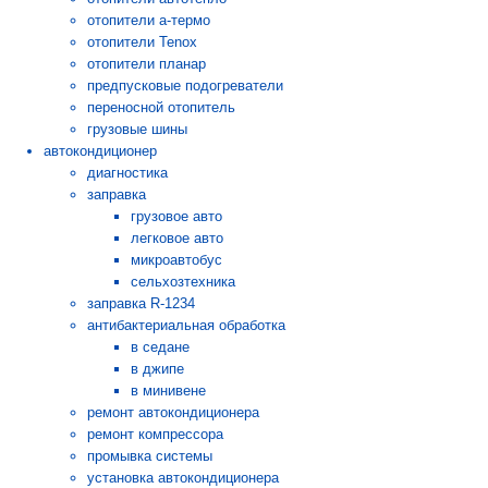
отопители а-термо
отопители Tenox
отопители планар
предпусковые подогреватели
переносной отопитель
грузовые шины
автокондиционер
диагностика
заправка
грузовое авто
легковое авто
микроавтобус
сельхозтехника
заправка R-1234
антибактериальная обработка
в седане
в джипе
в минивене
ремонт автокондиционера
ремонт компрессора
промывка системы
установка автокондиционера