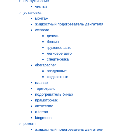
обслуживание
чистка
установка
монтаж
жидкостный подогреватель двигателя
webasto
дизель
бензин
грузовое авто
легковое авто
спецтехника
eberspacher
воздушные
жидкостные
планар
термотранс
подогреватель бинар
прамотроник
автотепло
a-termo
kingmoon
ремонт
жидкостный подогреватель двигателя