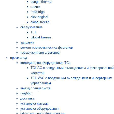
dongin thermo
элинж
terra frigo
alex original
global freeze
обслуживание
TCL
Global Freeze
заправка
ремонт изотермических фургонов
термоизоляция фургонов
промхолод
холодильное оборудование TCL
TCL AC с воздушным охлаждением и фиксированной
частотой
TCL VAC с воздушным охлаждением и инверторным
управлением
выезд специалиста
подбор
доставка
установка камеры
установка оборудования
обслуживание оборудования