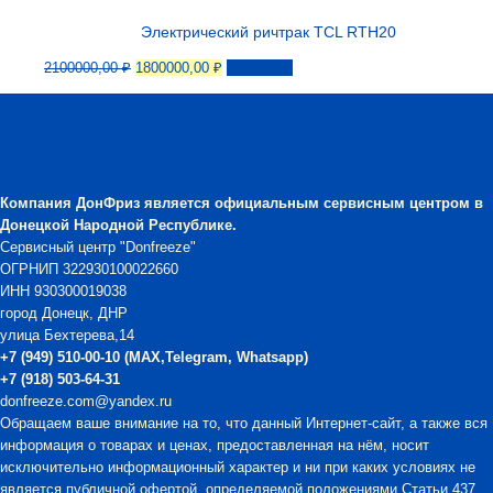
Электрический ричтрак TCL RTH20
Первоначальная
Текущая
2100000,00
₽
1800000,00
₽
В корзину
цена
цена:
составляла
1800000,00 ₽.
2100000,00 ₽.
Компания
ДонФриз
является официальным сервисным центром в
Донецкой Народной Республике.
Сервисный центр "Donfreeze"
ОГРНИП 322930100022660
ИНН 930300019038
город Донецк, ДНР
улица Бехтерева,14
+7 (949) 510-00-10 (MAX,Telegram, Whatsapp)
+7 (918) 503-64-31
donfreeze.com@yandex.ru
Обращаем ваше внимание на то, что данный Интернет-сайт, а также вся
информация о товарах и ценах, предоставленная на нём, носит
исключительно информационный характер и ни при каких условиях не
является публичной офертой, определяемой положениями Статьи 437