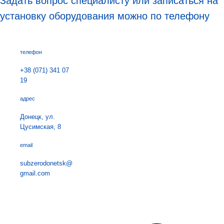
Задать вопрос специалисту или записаться на
установку оборудования можно по телефону
телефон
+38 (071) 341 07
19
адрес
Донецк, ул.
Цусимская, 8
email
subzerodonetsk@
gmail.com
Навигация
по