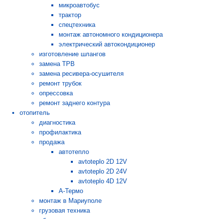
микроавтобус
трактор
спецтехника
монтаж автономного кондиционера
электрический автокондиционер
изготовление шлангов
замена ТРВ
замена ресивера-осушителя
ремонт трубок
опрессовка
ремонт заднего контура
отопитель
диагностика
профилактика
продажа
автотепло
avtoteplo 2D 12V
avtoteplo 2D 24V
avtoteplo 4D 12V
А-Термо
монтаж в Мариуполе
грузовая техника