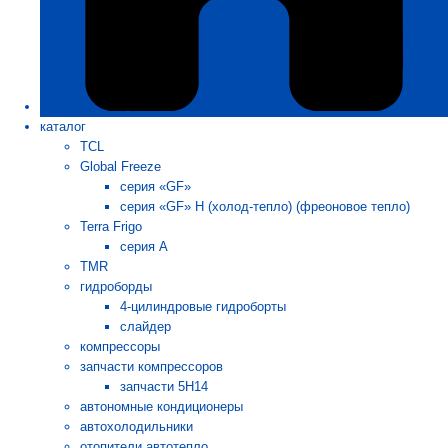
каталог
TCL
Global Freeze
серия «GF»
серия «GF» H (холод-тепло) (фреоновое тепло)
Terra Frigo
серия А
TMR
гидроборды
4-цилиндровые гидроборты
слайдер
компрессоры
запчасти компрессоров
запчасти 5H14
автономные кондиционеры
автохолодильники
отопители автотепло