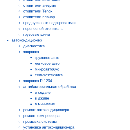
отопители а-термо
отопители Tenox
отопители планар
предпусковые подогреватели
переносной отопитель
грузовые шины
автокондиционер
диагностика
заправка
грузовое авто
легковое авто
микроавтобус
сельхозтехника
заправка R-1234
антибактериальная обработка
в седане
в джипе
в минивене
ремонт автокондиционера
ремонт компрессора
промывка системы
установка автокондиционера