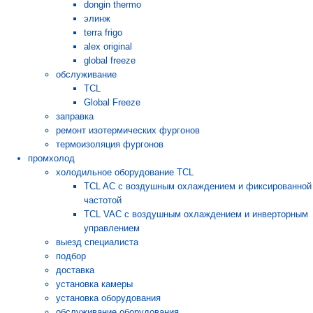
dongin thermo
элинж
terra frigo
alex original
global freeze
обслуживание
TCL
Global Freeze
заправка
ремонт изотермических фургонов
термоизоляция фургонов
промхолод
холодильное оборудование TCL
TCL AC с воздушным охлаждением и фиксированной
частотой
TCL VAC с воздушным охлаждением и инверторным
управлением
выезд специалиста
подбор
доставка
установка камеры
установка оборудования
обслуживание оборудования