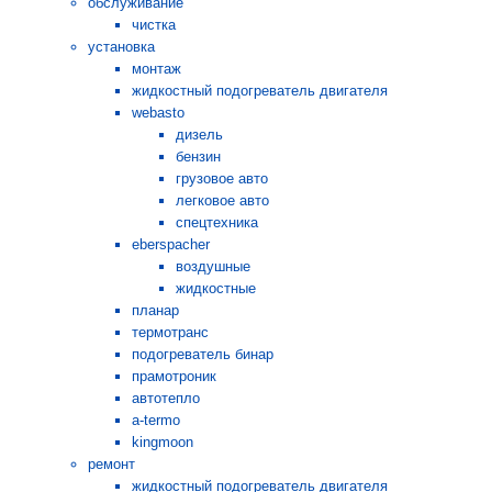
обслуживание
чистка
установка
монтаж
жидкостный подогреватель двигателя
webasto
дизель
бензин
грузовое авто
легковое авто
спецтехника
eberspacher
воздушные
жидкостные
планар
термотранс
подогреватель бинар
прамотроник
автотепло
a-termo
kingmoon
ремонт
жидкостный подогреватель двигателя