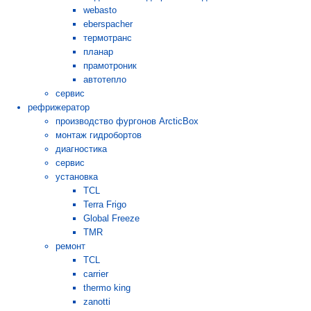
webasto
eberspacher
термотранс
планар
прамотроник
автотепло
сервис
рефрижератор
производство фургонов ArcticBox
монтаж гидробортов
диагностика
сервис
установка
TCL
Terra Frigo
Global Freeze
TMR
ремонт
TCL
carrier
thermo king
zanotti