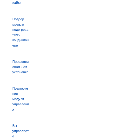
сайта
Подбор
модели
подогрева
теля/
кондицион
ера
Професси
ональная
установка
Подключе
ние
модуля
управлени
я
Вы
управляет
е